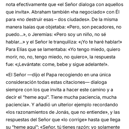
nota efectivamente que «el Señor dialoga con aquellos
que invita». Abraham también «ha negociado» con Él
para «no destruir esas – dos ciudades». De la misma
manera Isaías que objetaba: «Pero, son pecadores, no
puedo...», o Jeremías: «Pero soy un niño, no sé
hablar...» y el Señor le tranquiliza: «¡Yo te haré hablar!»
Para Elías que se lamentaba: «Yo tengo miedo, quiero
morir, no, no, tengo miedo, no quiero», la respuesta
fue: «¡Levántate: come, bebe y sigue adelante!».
«El Señor —dijo el Papa recogiendo en una única
consideración todas estas citaciones— dialoga
siempre con los que invita a hacer este camino y a
decir el “heme aquí”. Tiene mucha paciencia, mucha
paciencia». Y añadió un ulterior ejemplo recordando
«los razonamientos de Jonás, que no entiende», y las
respuestas del Señor que «lo corrige» hasta que llega
su “heme aquí”: «Señor, tú tienes razón: yo solamente