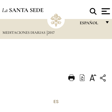
La
SANTA SEDE
ESPAÑOL
MEDITACIONES DIARIAS
2017
FRANÇAIS
ENGLISH
ITALIANO
PORTUGUÊS
ESPAÑOL
DEUTSCH
POLSKI
العربيّة
ES
中文