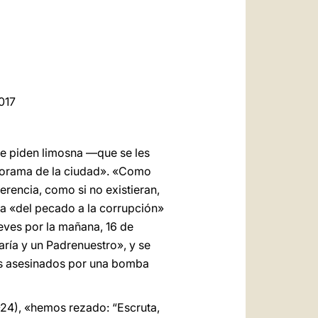
العربيّة
中文
LATINE
2017
que piden limosna —que se les
norama de la ciudad». «Como
erencia, como si no existieran,
ala «del pecado a la corrupción»
eves por la mañana, 16 de
aría y un Padrenuestro», y se
ños asesinados por una bomba
3-24), «hemos rezado: “Escruta,