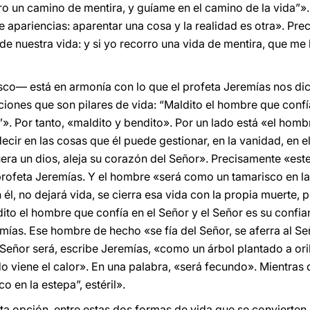
rro un camino de mentira, y guíame en el camino de la vida”
e apariencias: aparentar una cosa y la realidad es otra». Pr
de nuestra vida: y si yo recorro una vida de mentira, que me l
co— está en armonía con lo que el profeta Jeremías nos dice 
iones que son pilares de vida: “Maldito el hombre que confí
». Por tanto, «maldito y bendito». Por un lado está «el homb
cir en las cosas que él puede gestionar, en la vanidad, en el 
era un dios, aleja su corazón del Señor». Precisamente «est
 profeta Jeremías. Y el hombre «será como un tamarisco en la 
él, no dejará vida, se cierra esa vida con la propia muerte,
to el hombre que confía en el Señor y el Señor es su confian
mías. Ese hombre de hecho «se fía del Señor, se aferra al Señ
Señor será, escribe Jeremías, «como un árbol plantado a orill
o viene el calor». En una palabra, «será fecundo». Mientras 
 en la estepa”, estéril».
sta opción, entre estas dos formas de vida que se convierten 