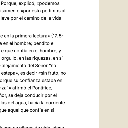
». Porque, explicó, «podemos
ecisamente «por esto pedimos al
leve por el camino de la vida,
en la primera lectura» (17, 5-
a en el hombre; bendito el
re que confía en el hombre, y
orgullo, en las riquezas, en sí
e alejamiento del Señor “no
estepa», es decir «sin fruto, no
 porque su confianza estaba en
za”» afirmó el Pontífice,
or, se deja conducir por el
as del agua, hacia la corriente
que aquel que confía en sí
luego en pilares de vida, viene