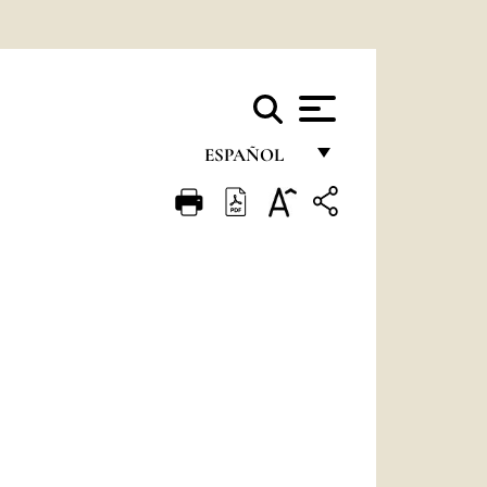
ESPAÑOL
FRANÇAIS
ENGLISH
ITALIANO
PORTUGUÊS
ESPAÑOL
DEUTSCH
POLSKI