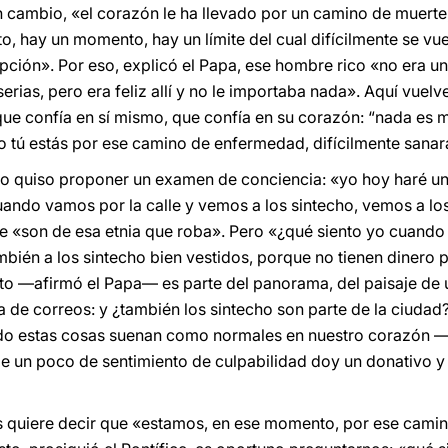
 cambio, «el corazón le ha llevado por un camino de muerte,
o, hay un momento, hay un límite del cual difícilmente se vu
ción». Por eso, explicó el Papa, ese hombre rico «no era un
ias, pero era feliz allí y no le importaba nada». Aquí vuelv
ue confía en sí mismo, que confía en su corazón: “nada es m
do tú estás por ese camino de enfermedad, difícilmente sanar
co quiso proponer un examen de conciencia: «yo hoy haré un
ando vamos por la calle y vemos a los sintecho, vemos a lo
«son de esa etnia que roba». Pero «¿qué siento yo cuando v
bién a los sintecho bien vestidos, porque no tienen dinero p
sto —afirmó el Papa— es parte del panorama, del paisaje de
na de correos: y ¿también los sintecho son parte de la ciuda
o estas cosas suenan como normales en nuestro corazón —“pe
e un poco de sentimiento de culpabilidad doy un donativo y
 quiere decir que «estamos, en ese momento, por ese camino