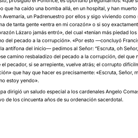
sto, prosiguió el Pontífice, es oportuno preguntarnos: «qué 
veo que ha caído una bomba allá, en un hospital, y han muert
n Avemaría, un Padrenuestro por ellos y sigo viviendo como
ma de tanta gente «entra en mi corazón» o si soy exactamen
orazón Lázaro jamás entró», del cual «tenían más piedad los 
no del pecado a la corrupción». «Por esto —concluyó Francis
a antífona del inicio— pedimos al Señor: “Escruta, oh Señor
ese camino resbaladizo del pecado a la corrupción, del que n
 el pecador, si se arrepiente, vuelve atrás; el corrupto difíc
ación» que hay que hacer es precisamente: «Escruta, Señor, 
no estoy yendo».
 Papa dirigió un saludo especial a los cardenales Angelo Com
o de los cincuenta años de su ordenación sacerdotal.