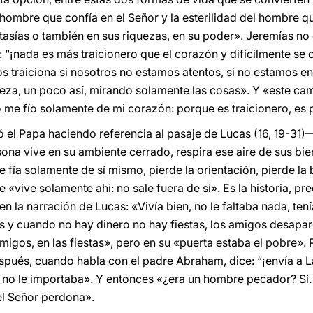
 hombre que confía en el Señor y la esterilidad del hombre q
tasías o también en sus riquezas, en su poder». Jeremías no 
: “¡nada es más traicionero que el corazón y difícilmente se cu
s traiciona si nosotros no estamos atentos, si no estamos en
reza, un poco así, mirando solamente las cosas». Y «este ca
me fío solamente de mi corazón: porque es traicionero, es 
el Papa haciendo referencia al pasaje de Lucas (16, 19-31)—
na vive en su ambiente cerrado, respira ese aire de sus bien
e fía solamente de sí mismo, pierde la orientación, pierde la
e «vive solamente ahí: no sale fuera de sí». Es la historia, p
 en la narración de Lucas: «Vivía bien, no le faltaba nada, 
 y cuando no hay dinero no hay fiestas, los amigos desapar
gos, en las fiestas», pero en su «puerta estaba el pobre». P
pués, cuando habla con el padre Abraham, dice: “¡envía a L
no le importaba». Y entonces «¿era un hombre pecador? Sí.
 el Señor perdona».