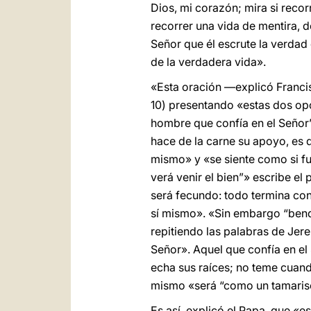
Dios, mi corazón; mira si reco
recorrer una vida de mentira, d
Señor que él escrute la verdad 
de la verdadera vida».
«Esta oración —explicó Francis
10) presentando «estas dos opc
hombre que confía en el Señor”
hace de la carne su apoyo, es de
mismo» y «se siente como si fu
verá venir el bien”» escribe el
será fecundo: todo termina con 
sí mismo». «Sin embargo “bendi
repitiendo las palabras de Jere
Señor». Aquel que confía en el 
echa sus raíces; no teme cuand
mismo «será “como un tamarisco
Es así, explicó el Papa, que «e