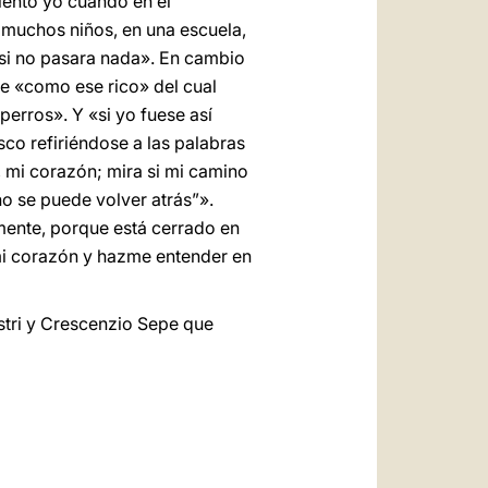
siento yo cuando en el
o muchos niños, en una escuela,
 si no pasara nada». En cambio
te «como ese rico» del cual
perros». Y «si yo fuese así
co refiriéndose a las palabras
, mi corazón; mira si mi camino
o se puede volver atrás”».
ilmente, porque está cerrado en
mi corazón y hazme entender en
astri y Crescenzio Sepe que