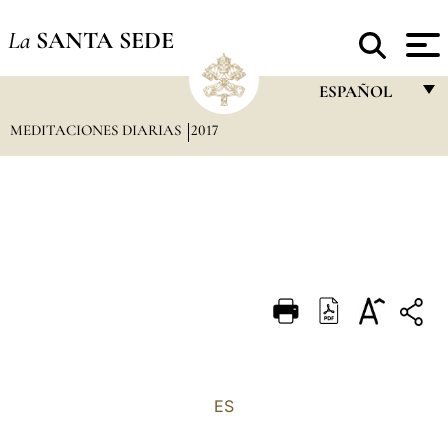
La
SANTA SEDE
ESPAÑOL
MEDITACIONES DIARIAS
2017
FRANÇAIS
ENGLISH
ITALIANO
PORTUGUÊS
ESPAÑOL
DEUTSCH
POLSKI
العربيّة
ES
中文