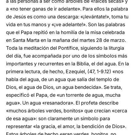
a las personas a ser como árboles de «raíces secas» y
a «no tener ganas de ir adelante». Para ellos la palabra
de Jesús es como una descarga: «¡levántate!», toma tu
vida en tus manos y «¡ve adelante!». Son las palabras
que el Papa repitió en la homilía de la misa celebrada
en Santa Marta en la mañana del martes 28 de marzo.
Toda la meditación del Pontífice, siguiendo la liturgia
del día, fue acompañada por uno de los símbolos más
importantes y recurrentes en la Biblia, el del agua. En la
primera lectura, de hecho, Ezequiel, (47, 1-9.12) «nos
habla del agua, de un agua que salía del templo de
Dios, el agua de Dios, un agua bendecida». Se trata,
especificó el Papa, de «un torrente de agua, mucha
agua». Un agua «resanadora». El profeta describe
«muchos árboles verdes, bonitos» que crecían «cerca
de esa agua»: son claramente un símbolo para
representar «la gracia, el amor, la bendición de Dios».
Estos árboles de hecho «eran verdes, bonitos, no