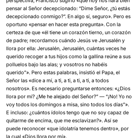
perspectiva, Francisco sugirió «que hoy nos hará bien
pensar al Señor decepcionado: “Dime Señor, ¿tú estás
decepcionado conmigo?”. En algo sí, seguro». Pero es
oportuno «pensar en hacer esta pregunta». Con la
certeza de que «él tiene un corazón tierno, un corazón
de padre; recordamos cuándo Jesús ve Jerusalén y
llora por ella: Jerusalén, Jerusalén, cuántas veces he
querido recoger a tus hijos como la gallina reúne a sus
polluelos bajo las alas; y vosotros no habéis
querido”». Pero estas palabras, insistió el Papa, el
Señor las «dice a mí, a ti, a ti, a ti, a ti, a todos
nosotros». Es necesario preguntarse entonces: «¿Dios
llora por mí? ¿Me he alejado del Señor?” — “¡No! Yo no
voy todos los domingos a misa, sino todos los días”».
E incluso: ¿cuántos ídolos tengo que no soy capaz de
quitarme de encima, que me esclavizan?». Así se
puede reconocer «que idolatría tenemos dentro», por
la cual «Dios llora por mí».