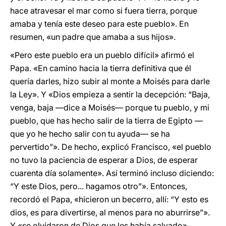
hace atravesar el mar como si fuera tierra, porque
amaba y tenía este deseo para este pueblo». En
resumen, «un padre que amaba a sus hijos».
«Pero este pueblo era un pueblo difícil» afirmó el
Papa. «En camino hacia la tierra definitiva que él
quería darles, hizo subir al monte a Moisés para darle
la Ley». Y «Dios empieza a sentir la decepción: “Baja,
venga, baja —dice a Moisés— porque tu pueblo, y mi
pueblo, que has hecho salir de la tierra de Egipto —
que yo he hecho salir con tu ayuda— se ha
pervertido”». De hecho, explicó Francisco, «el pueblo
no tuvo la paciencia de esperar a Dios, de esperar
cuarenta día solamente». Así terminó incluso diciendo:
“Y este Dios, pero... hagamos otro”». Entonces,
recordó el Papa, «hicieron un becerro, allí: “Y esto es
dios, es para divertirse, al menos para no aburrirse”».
Y «se olvidaron de Dios que les había salvado».