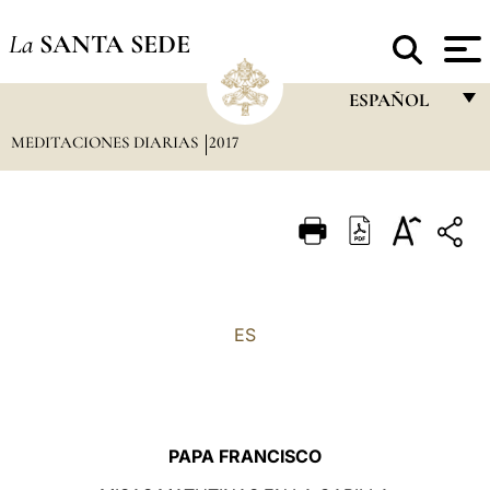
La
SANTA SEDE
ESPAÑOL
MEDITACIONES DIARIAS
2017
FRANÇAIS
ENGLISH
ITALIANO
PORTUGUÊS
ESPAÑOL
ES
DEUTSCH
POLSKI
العربيّة
PAPA FRANCISCO
中文