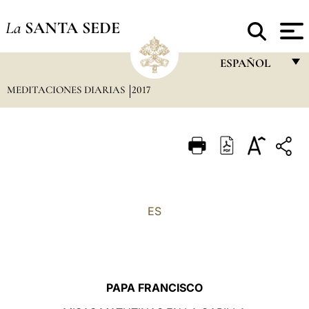
La
SANTA SEDE
ESPAÑOL
MEDITACIONES DIARIAS
2017
FRANÇAIS
ENGLISH
ITALIANO
PORTUGUÊS
ESPAÑOL
ES
DEUTSCH
POLSKI
العربيّة
PAPA FRANCISCO
中文