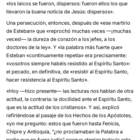
«los laicos se fueron, dispersos: fueron ellos los que
llevaron la buena noticia de Jesús: dispersos».
Una persecución, entonces, después de «ese martirio
de Esteban» que «reprochó muchas veces —¡muchas
veces!— la dureza de corazón a los jefes, a los
doctores de la ley». Y «la palabra más fuerte que»
Esteban «continuamente repetía» era precisamente:
«vosotros siempre habéis resistido al Espíritu Santo»:
el pecado, en definitiva, de «resistir al Espíritu Santo,
hacer resistencia al Espíritu Santo».
«Hoy —hizo presente— las lecturas nos hablan de otra
actitud, la contraria: la docilidad ante el Espíritu Santo,
que es la actitud de los cristianos». Y así, explicó
refiriéndose al pasaje de los Hechos de los Apóstoles,
«yo me pregunto: estos que fueron hasta Fenicia,
Chipre y Antioquía, “¿no proclamaban la Palabra a
nadie que no fuera judío” porque «tenían todavía esta