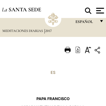
La
SANTA SEDE
ESPAÑOL
MEDITACIONES DIARIAS
2017
FRANÇAIS
ENGLISH
ITALIANO
PORTUGUÊS
ESPAÑOL
ES
DEUTSCH
POLSKI
العربيّة
PAPA FRANCISCO
中文