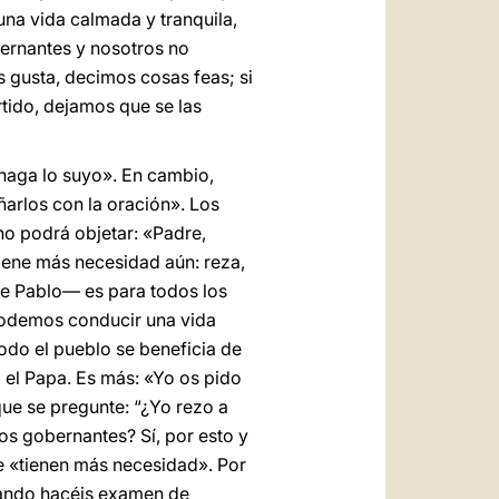
una vida calmada y tranquila,
bernantes y nosotros no
 gusta, decimos cosas feas; si
tido, dejamos que se las
 haga lo suyo». En cambio,
arlos con la oración». Los
no podrá objetar: «Padre,
iene más necesidad aún: reza,
ice Pablo— es para todos los
 podemos conducir una vida
odo el pueblo se beneficia de
 el Papa. Es más: «Yo os pido
ue se pregunte: “¿Yo rezo a
os gobernantes? Sí, por esto y
ue «tienen más necesidad». Por
cuando hacéis examen de