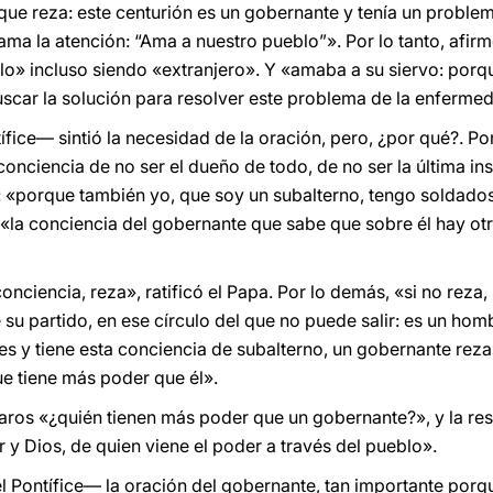
ue reza: este centurión es un gobernante y tenía un proble
ama la atención: “Ama a nuestro pueblo”». Por lo tanto, afirm
o» incluso siendo «extranjero». Y «amaba a su siervo: por
car la solución para resolver este problema de la enfermed
ice— sintió la necesidad de la oración, pero, ¿por qué?. P
onciencia de no ser el dueño de todo, de no ser la última in
: «porque también yo, que soy un subalterno, tengo soldado
 «la conciencia del gobernante que sabe que sobre él hay otr
nciencia, reza», ratificó el Papa. Por lo demás, «si no reza, 
 su partido, en ese círculo del que no puede salir: es un ho
s y tiene esta conciencia de subalterno, un gobernante reza»
e tiene más poder que él».
aros «¿quién tienen más poder que un gobernante?», y la resp
 y Dios, de quien viene el poder a través del pueblo».
l Pontífice— la oración del gobernante, tan importante porqu