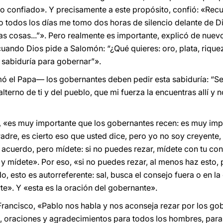
o confiado». Y precisamente a este propósito, confió: «Rec
o todos los días me tomo dos horas de silencio delante de Di
s cosas...”». Pero realmente es importante, explicó de nuevo
uando Dios pide a Salomón: “¿Qué quieres: oro, plata, riqueza
sabiduría para gobernar”».
ó el Papa— los gobernantes deben pedir esta sabiduría: “Se
lterno de ti y del pueblo, que mi fuerza la encuentras allí y
ice, «es muy importante que los gobernantes recen: es muy impo
dre, es cierto eso que usted dice, pero yo no soy creyente,
 acuerdo, pero mídete: si no puedes rezar, mídete con tu con
 y mídete». Por eso, «si no puedes rezar, al menos haz esto,
, esto es autorreferente: sal, busca el consejo fuera o en l
e». Y «esta es la oración del gobernante».
 Francisco, «Pablo nos habla y nos aconseja rezar por los g
, oraciones y agradecimientos para todos los hombres, para