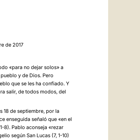
العربيّة
中文
LATINE
bre de 2017
odo «para no dejar solos» a
 pueblo y de Dios. Pero
eblo que se les ha confiado. Y
ra salir, de todos modos, del
es 18 de septiembre, por la
fice enseguida señaló que «en el
 1-8). Pablo aconseja «rezar
elio según San Lucas (7, 1-10)