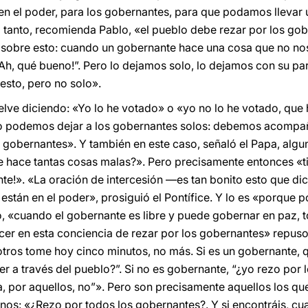
en el poder, para los gobernantes, para que podamos llevar 
o tanto, recomienda Pablo, «el pueblo debe rezar por los go
 sobre esto: cuando un gobernante hace una cosa que no nos
Ah, qué bueno!”. Pero lo dejamos solo, lo dejamos con su par
esto, pero no solo».
elve diciendo: «Yo lo he votado» o «yo no lo he votado, que
 no podemos dejar a los gobernantes solos: debemos acompañ
s gobernantes». Y también en este caso, señaló el Papa, algu
e hace tantas cosas malas?». Pero precisamente entonces «t
nte!». «La oración de intercesión —es tan bonito esto que d
 están en el poder», prosiguió el Pontífice. Y lo es «porque
, «cuando el gobernante es libre y puede gobernar en paz, t
er en esta conciencia de rezar por los gobernantes» repuso
tros tome hoy cinco minutos, no más. Si es un gobernante, q
r a través del pueblo?”. Si no es gobernante, “¿yo rezo por l
a, por aquellos, no”». Pero son precisamente aquellos los q
rnos: «¿Rezo por todos los gobernantes?. Y si encontráis, 