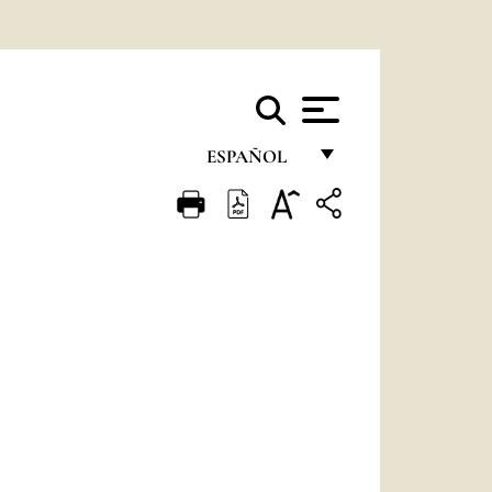
ESPAÑOL
FRANÇAIS
ENGLISH
ITALIANO
PORTUGUÊS
ESPAÑOL
DEUTSCH
POLSKI