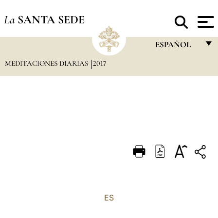
La
SANTA SEDE
ESPAÑOL
MEDITACIONES DIARIAS
2017
FRANÇAIS
ENGLISH
ITALIANO
PORTUGUÊS
ESPAÑOL
DEUTSCH
POLSKI
العربيّة
ES
中文