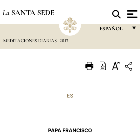
La
SANTA SEDE
ESPAÑOL
MEDITACIONES DIARIAS
2017
FRANÇAIS
ENGLISH
ITALIANO
PORTUGUÊS
ESPAÑOL
ES
DEUTSCH
POLSKI
العربيّة
PAPA FRANCISCO
中文