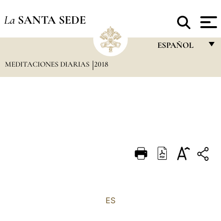
La
SANTA SEDE
ESPAÑOL
MEDITACIONES DIARIAS
2018
FRANÇAIS
ENGLISH
ITALIANO
PORTUGUÊS
ESPAÑOL
DEUTSCH
POLSKI
العربيّة
ES
中文