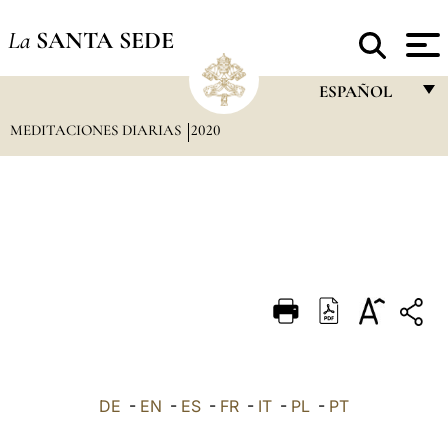
La
SANTA SEDE
ESPAÑOL
MEDITACIONES DIARIAS
2020
FRANÇAIS
ENGLISH
ITALIANO
PORTUGUÊS
ESPAÑOL
DEUTSCH
POLSKI
العربيّة
DE
-
EN
-
ES
-
FR
-
IT
-
PL
-
PT
中文