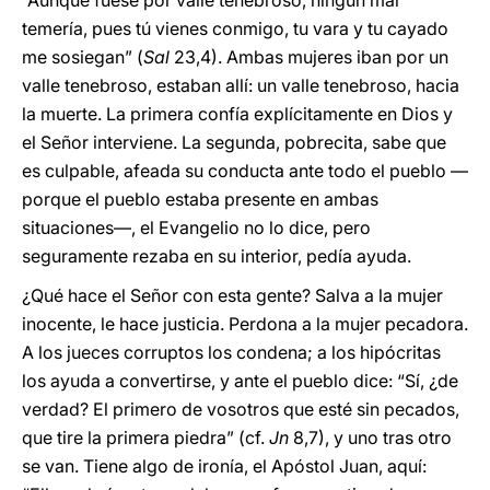
“Aunque fuese por valle tenebroso, ningún mal
temería, pues tú vienes conmigo, tu vara y tu cayado
me sosiegan” (
Sal
23,4). Ambas mujeres iban por un
valle tenebroso, estaban allí: un valle tenebroso, hacia
la muerte. La primera confía explícitamente en Dios y
el Señor interviene. La segunda, pobrecita, sabe que
es culpable, afeada su conducta ante todo el pueblo —
porque el pueblo estaba presente en ambas
situaciones—, el Evangelio no lo dice, pero
seguramente rezaba en su interior, pedía ayuda.
¿Qué hace el Señor con esta gente? Salva a la mujer
inocente, le hace justicia. Perdona a la mujer pecadora.
A los jueces corruptos los condena; a los hipócritas
los ayuda a convertirse, y ante el pueblo dice: “Sí, ¿de
verdad? El primero de vosotros que esté sin pecados,
que tire la primera piedra” (cf.
Jn
8,7), y uno tras otro
se van. Tiene algo de ironía, el Apóstol Juan, aquí: