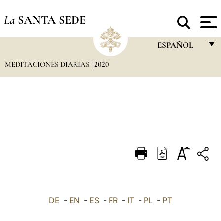
La
SANTA SEDE
ESPAÑOL
MEDITACIONES DIARIAS
2020
FRANÇAIS
ENGLISH
ITALIANO
PORTUGUÊS
ESPAÑOL
DEUTSCH
POLSKI
العربيّة
DE
-
EN
-
ES
-
FR
-
IT
-
PL
-
PT
中文