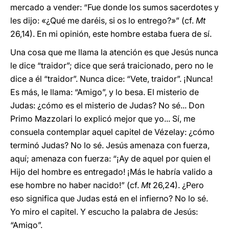
mercado a vender: “Fue donde los sumos sacerdotes y
les dijo: «¿Qué me daréis, si os lo entrego?»” (cf.
Mt
26,14). En mi opinión, este hombre estaba fuera de sí.
Una cosa que me llama la atención es que Jesús nunca
le dice “traidor”; dice que será traicionado, pero no le
dice a él “traidor”. Nunca dice: “Vete, traidor”. ¡Nunca!
Es más, le llama: “Amigo”, y lo besa. El misterio de
Judas: ¿cómo es el misterio de Judas? No sé... Don
Primo Mazzolari lo explicó mejor que yo... Sí, me
consuela contemplar aquel capitel de Vézelay: ¿cómo
terminó Judas? No lo sé. Jesús amenaza con fuerza,
aquí; amenaza con fuerza: “¡Ay de aquel por quien el
Hijo del hombre es entregado! ¡Más le habría valido a
ese hombre no haber nacido!” (cf.
Mt
26,24). ¿Pero
eso significa que Judas está en el infierno? No lo sé.
Yo miro el capitel. Y escucho la palabra de Jesús:
“Amigo”.