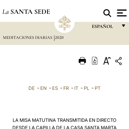
La
SANTA SEDE
ESPAÑOL
MEDITACIONES DIARIAS
2020
FRANÇAIS
ENGLISH
ITALIANO
PORTUGUÊS
ESPAÑOL
DE
-
EN
-
ES
-
FR
-
IT
-
PL
-
PT
DEUTSCH
POLSKI
العربيّة
LA MISA MATUTINA TRANSMITIDA EN DIRECTO
DESDE LA CAPILLA DE LA CASA SANTA MARTA
中文