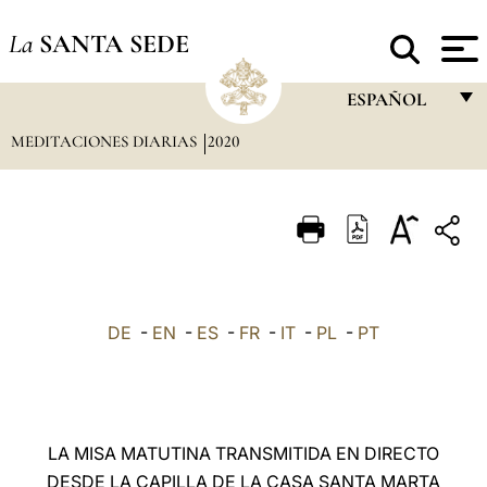
La
SANTA SEDE
ESPAÑOL
MEDITACIONES DIARIAS
2020
FRANÇAIS
ENGLISH
ITALIANO
PORTUGUÊS
ESPAÑOL
DE
-
EN
-
ES
-
FR
-
IT
-
PL
-
PT
DEUTSCH
POLSKI
العربيّة
LA MISA MATUTINA TRANSMITIDA EN DIRECTO
DESDE LA CAPILLA DE LA CASA SANTA MARTA
中文