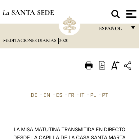
La
SANTA SEDE
ESPAÑOL
MEDITACIONES DIARIAS
2020
FRANÇAIS
ENGLISH
ITALIANO
PORTUGUÊS
ESPAÑOL
DE
-
EN
-
ES
-
FR
-
IT
-
PL
-
PT
DEUTSCH
POLSKI
العربيّة
LA MISA MATUTINA TRANSMITIDA EN DIRECTO
DESDE LA CAPILLA DE LA CASA SANTA MARTA
中文