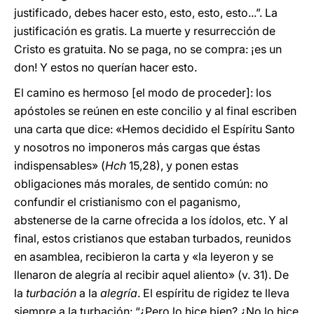
justificado, debes hacer esto, esto, esto, esto...”. La
justificación es gratis. La muerte y resurrección de
Cristo es gratuita. No se paga, no se compra: ¡es un
don! Y estos no querían hacer esto.
El camino es hermoso [el modo de proceder]: los
apóstoles se reúnen en este concilio y al final escriben
una carta que dice: «Hemos decidido el Espíritu Santo
y nosotros no imponeros más cargas que éstas
indispensables» (
Hch
15,28), y ponen estas
obligaciones más morales, de sentido común: no
confundir el cristianismo con el paganismo,
abstenerse de la carne ofrecida a los ídolos, etc. Y al
final, estos cristianos que estaban turbados, reunidos
en asamblea, recibieron la carta y «la leyeron y se
llenaron de alegría al recibir aquel aliento» (v. 31). De
la
turbación
a la
alegría
. El espíritu de rigidez te lleva
siempre a la turbación: “¿Pero lo hice bien? ¿No lo hice