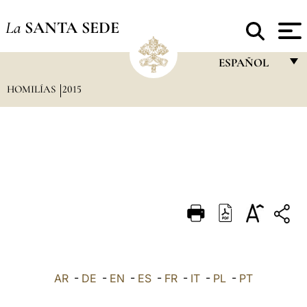
La
SANTA SEDE
ESPAÑOL
HOMILÍAS
2015
FRANÇAIS
ENGLISH
ITALIANO
PORTUGUÊS
ESPAÑOL
DEUTSCH
POLSKI
العربيّة
AR
-
DE
-
EN
-
ES
-
FR
-
IT
-
PL
-
PT
中文