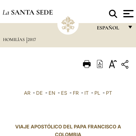
La
SANTA SEDE
ESPAÑOL
HOMILÍAS
2017
FRANÇAIS
ENGLISH
ITALIANO
PORTUGUÊS
ESPAÑOL
AR
-
DE
-
EN
-
ES
-
FR
-
IT
-
PL
-
PT
DEUTSCH
POLSKI
العربيّة
VIAJE APOSTÓLICO DEL PAPA FRANCISCO A
COLOMBIA
中文