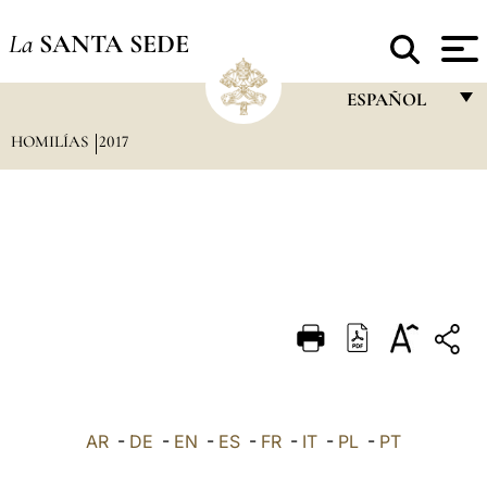
La
SANTA SEDE
ESPAÑOL
HOMILÍAS
2017
FRANÇAIS
ENGLISH
ITALIANO
PORTUGUÊS
ESPAÑOL
DEUTSCH
POLSKI
العربيّة
AR
-
DE
-
EN
-
ES
-
FR
-
IT
-
PL
-
PT
中文