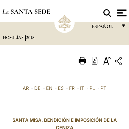
La
SANTA SEDE
ESPAÑOL
HOMILÍAS
2018
FRANÇAIS
ENGLISH
ITALIANO
PORTUGUÊS
ESPAÑOL
AR
-
DE
-
EN
-
ES
-
FR
-
IT
-
PL
-
PT
DEUTSCH
POLSKI
العربيّة
SANTA MISA, BENDICIÓN E IMPOSICIÓN DE LA
CENIZA
中文