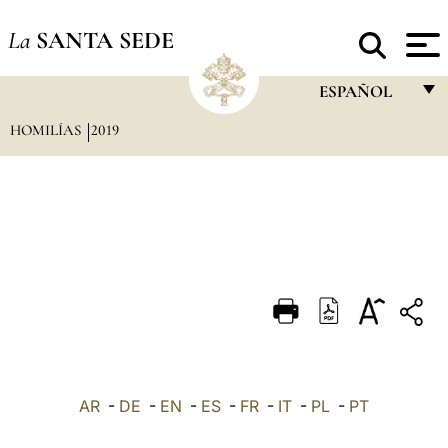
La
SANTA SEDE
ESPAÑOL
HOMILÍAS
2019
FRANÇAIS
ENGLISH
ITALIANO
PORTUGUÊS
ESPAÑOL
DEUTSCH
POLSKI
العربيّة
AR
-
DE
-
EN
-
ES
-
FR
-
IT
-
PL
-
PT
中文