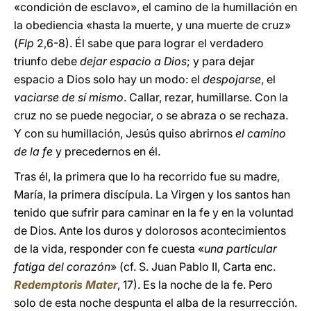
«condición de esclavo», el camino de la humillación en
la obediencia «hasta la muerte, y una muerte de cruz»
(
Flp
2,6-8). Él sabe que para lograr el verdadero
triunfo debe
dejar espacio a Dios
; y para dejar
espacio a Dios solo hay un modo: el
despojarse
, el
vaciarse de sí mismo
. Callar, rezar, humillarse. Con la
cruz no se puede negociar, o se abraza o se rechaza.
Y con su humillación, Jesús quiso abrirnos
el camino
de la fe
y precedernos en él.
Tras él, la primera que lo ha recorrido fue su madre,
María, la primera discípula. La Virgen y los santos han
tenido que sufrir para caminar en la fe y en la voluntad
de Dios. Ante los duros y dolorosos acontecimientos
de la vida, responder con fe cuesta «
una particular
fatiga del corazón
» (cf. S. Juan Pablo II, Carta enc.
Redemptoris Mater
, 17). Es la noche de la fe. Pero
solo de esta noche despunta el alba de la resurrección.