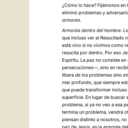
¿Cómo lo hace? Fijémonos en los
eliminó problemas y adversarios
armonía
.
Armonía dentro del hombre
. L
que incluso ver al Resucitado n
está vivo si no vivimos como re
resucita por dentro. Por eso Je
Espíritu. La paz no consiste en
persecuciones—, sino en recibir
libera
de
los problemas sino
e
mar profundo, que siempre está
que puede transformar incluso
superficie. En lugar de buscar 
problema, si ya no veo a esa pe
termina un problema, vendrá otr
piensan distinto a nosotros, n
paz de Jesús, es la armonía del