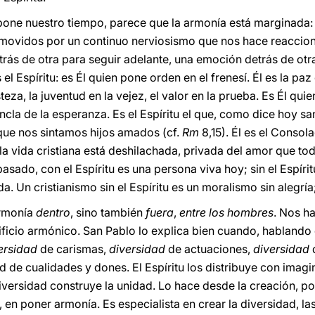
pone nuestro tiempo, parece que la armonía está marginada:
, movidos por un continuo nerviosismo que nos hace reaccion
etrás de otra para seguir adelante, una emoción detrás de otra
 Espíritu: es Él quien pone orden en el frenesí. Él es la paz 
steza, la juventud en la vejez, el valor en la prueba. Es Él qui
 ancla de la esperanza. Es el Espíritu el que, como dice hoy s
que nos sintamos hijos amados (cf.
Rm
8,15). Él es el Consol
, la vida cristiana está deshilachada, privada del amor que todo
sado, con el Espíritu es una persona viva hoy; sin el Espíritu
da. Un cristianismo sin el Espíritu es un moralismo sin alegría;
armonía
dentro
, sino también
fuera
,
entre los hombres
. Nos h
ificio armónico. San Pablo lo explica bien cuando, hablando 
ersidad
de carismas,
diversidad
de actuaciones,
diversidad
d
 de cualidades y dones. El Espíritu los distribuye con imagina
iversidad construye la unidad. Lo hace desde la creación, po
en poner armonía. Es especialista en crear la diversidad, la