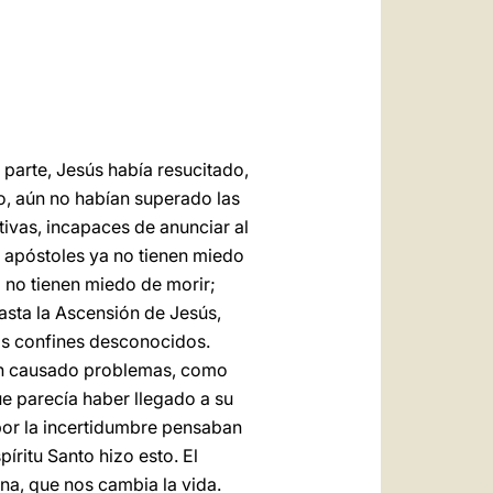
العربيّة
中文
LATINE
 parte, Jesús había resucitado,
do, aún no habían superado las
ivas, incapaces de anunciar al
s apóstoles ya no tienen miedo
a no tienen miedo de morir;
asta la Ascensión de Jesús,
los confines desconocidos.
ían causado problemas, como
que parecía haber llegado a su
por la incertidumbre pensaban
íritu Santo hizo esto. El
na, que nos cambia la vida.