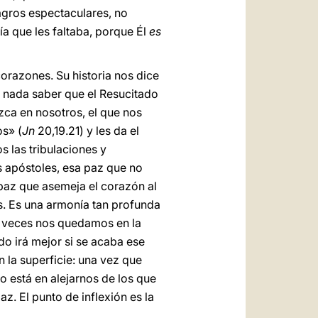
lagros espectaculares, no
ía que les faltaba, porque Él
es
orazones. Su historia nos dice
de nada saber que el Resucitado
azca en nosotros, el que nos
os» (
Jn
20,19.21) y les da el
s las tribulaciones y
os apóstoles, esa paz que no
paz que asemeja el corazón al
as. Es una armonía tan profunda
s veces nos quedamos en la
do irá mejor si se acaba ese
 la superficie: una vez que
o está en alejarnos de los que
. El punto de inflexión es la