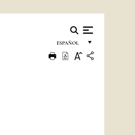
ESPAÑOL
FRANÇAIS
ENGLISH
ITALIANO
PORTUGUÊS
ESPAÑOL
DEUTSCH
POLSKI