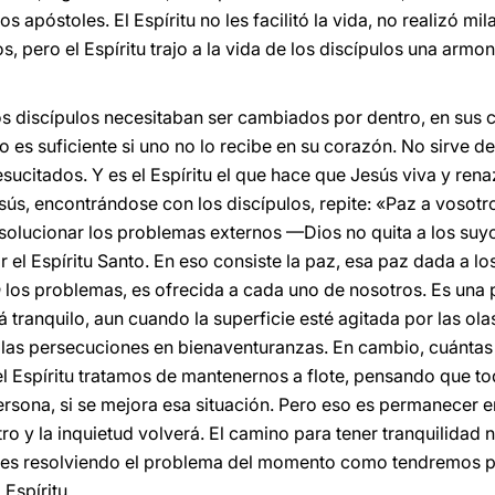
 apóstoles. El Espíritu no les facilitó la vida, no realizó mi
, pero el Espíritu trajo a la vida de los discípulos una armon
os discípulos necesitaban ser cambiados por dentro, en sus c
o es suficiente si uno no lo recibe en su corazón. No sirve 
sucitados. Y es el Espíritu el que hace que Jesús viva y ren
sús, encontrándose con los discípulos, repite: «Paz a vosotr
 solucionar los problemas externos —Dios no quita a los suyo
 el Espíritu Santo. En eso consiste la paz, esa paz dada a l
n
los problemas, es ofrecida a cada uno de nosotros. Es una 
 tranquilo, aun cuando la superficie esté agitada por las ol
 las persecuciones en bienaventuranzas. En cambio, cuánta
el Espíritu tratamos de mantenernos a flote, pensando que to
rsona, si se mejora esa situación. Pero eso es permanecer en
o y la inquietud volverá. El camino para tener tranquilidad n
o es resolviendo el problema del momento como tendremos paz
 Espíritu.