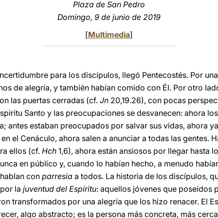
Plaza de San Pedro
Domingo, 9 de junio de 2019
[
Multimedia
]
ncertidumbre para los discípulos, llegó Pentecostés. Por una
enos de alegría, y también habían comido con Él. Por otro la
on las puertas cerradas (cf.
Jn
20,19.26), con pocas perspect
 Espíritu Santo y las preocupaciones se desvanecen: ahora lo
sta; antes estaban preocupados por salvar sus vidas, ahora y
n el Cenáculo, ahora salen a anunciar a todas las gentes. H
a ellos (cf.
Hch
1,6), ahora están ansiosos por llegar hasta 
nunca en público y, cuando lo habían hecho, a menudo hab
 hablan con
parresia
a todos. La historia de los discípulos, 
 por la
juventud del Espíritu
: aquellos jóvenes que poseídos 
ron transformados por una alegría que los hizo renacer. El Esp
recer, algo abstracto; es la persona más concreta, más cerca