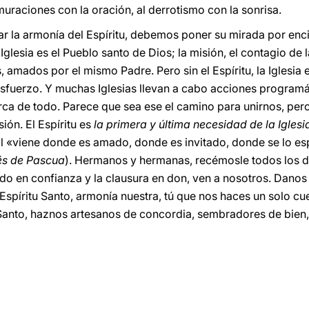
rmuraciones con la oración, al derrotismo con la sonrisa.
tar la armonía del Espíritu, debemos poner su mirada por enc
 Iglesia es el Pueblo santo de Dios; la misión, el contagio de l
amados por el mismo Padre. Pero sin el Espíritu, la Iglesia 
fuerzo. Y muchas Iglesias llevan a cabo acciones programát
rca de todo. Parece que sea ese el camino para unirnos, pero
sión. El Espíritu es
la primera y última necesidad de la Iglesi
Él «viene donde es amado, donde es invitado, donde se lo es
és de Pascua
). Hermanos y hermanas, recémosle todos los dí
do en confianza y la clausura en don, ven a nosotros. Danos l
spíritu Santo, armonía nuestra, tú que nos haces un solo cue
u Santo, haznos artesanos de concordia, sembradores de bien