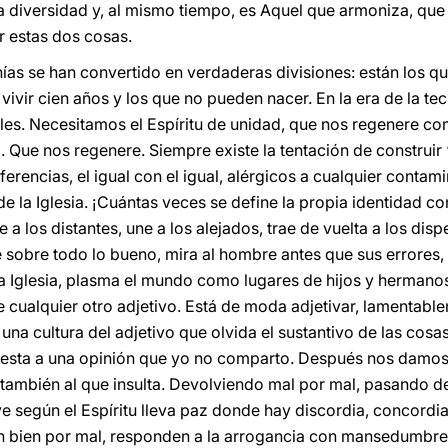
ta diversidad y, al mismo tiempo, es Aquel que armoniza, que
r estas dos cosas.
as se han convertido en verdaderas divisiones: están los q
vivir cien años y los que no pueden nacer. En la era de la t
es. Necesitamos el Espíritu de unidad, que nos regenere co
Que nos regenere. Siempre existe la tentación de construir “
erencias, el igual con el igual, alérgicos a cualquier contamin
e la Iglesia. ¡Cuántas veces se define la propia identidad con
 a los distantes, une a los alejados, trae de vuelta a los dis
 sobre todo lo bueno, mira al hombre antes que sus errores,
 la Iglesia, plasma el mundo como lugares de hijos y hermano
 cualquier otro adjetivo. Está de moda adjetivar, lamentable
a cultura del adjetivo que olvida el sustantivo de las cosas
spuesta a una opinión que yo no comparto. Después nos damo
 también al que insulta. Devolviendo mal por mal, pasando d
ve según el Espíritu lleva paz donde hay discordia, concordi
 bien por mal, responden a la arrogancia con mansedumbre, 