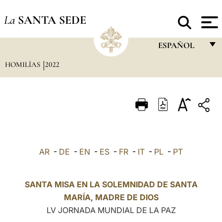
La
SANTA SEDE
ESPAÑOL
HOMILÍAS
2022
FRANÇAIS
ENGLISH
ITALIANO
PORTUGUÊS
ESPAÑOL
AR
-
DE
-
EN
-
ES
-
FR
-
IT
-
PL
-
PT
DEUTSCH
POLSKI
SANTA MISA EN LA SOLEMNIDAD DE SANTA
MARÍA, MADRE DE DIOS
العربيّة
LV JORNADA MUNDIAL DE LA PAZ
中文