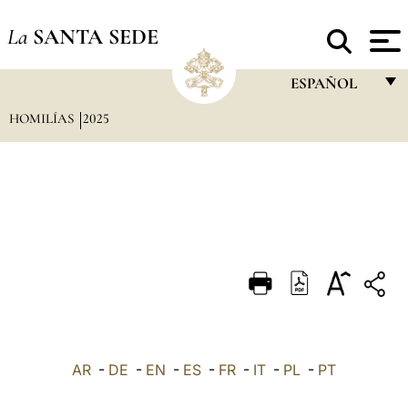
La
SANTA SEDE
ESPAÑOL
HOMILÍAS
2025
FRANÇAIS
ENGLISH
ITALIANO
PORTUGUÊS
ESPAÑOL
DEUTSCH
POLSKI
العربيّة
AR
-
DE
-
EN
-
ES
-
FR
-
IT
-
PL
-
PT
中文