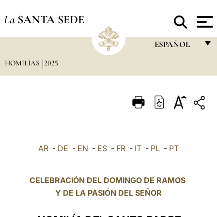
La
SANTA SEDE
ESPAÑOL
HOMILÍAS
2025
FRANÇAIS
ENGLISH
ITALIANO
PORTUGUÊS
ESPAÑOL
AR
-
DE
-
EN
-
ES
-
FR
-
IT
-
PL
-
PT
DEUTSCH
POLSKI
CELEBRACIÓN DEL DOMINGO DE RAMOS
Y DE LA PASIÓN DEL SEÑOR
العربيّة
中文