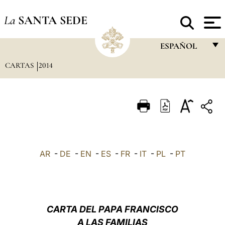
La
SANTA SEDE
ESPAÑOL
CARTAS
2014
FRANÇAIS
ENGLISH
ITALIANO
PORTUGUÊS
ESPAÑOL
AR
-
DE
-
EN
-
ES
-
FR
-
IT
-
PL
-
PT
DEUTSCH
POLSKI
العربيّة
CARTA DEL PAPA FRANCISCO
A LAS FAMILIAS
中文