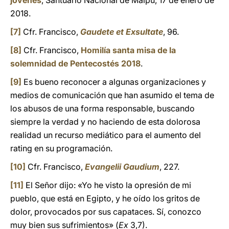
jóvenes
, Santuario Nacional de Maipú, 17 de enero de
2018.
[7]
Cfr. Francisco,
Gaudete et Exsultate
, 96.
[8]
Cfr. Francisco,
Homilía santa misa de la
solemnidad de Pentecostés 2018
.
[9]
Es bueno reconocer a algunas organizaciones y
medios de comunicación que han asumido el tema de
los abusos de una forma responsable, buscando
siempre la verdad y no haciendo de esta dolorosa
realidad un recurso mediático para el aumento del
rating en su programación.
[10]
Cfr. Francisco,
Evangelii Gaudium
, 227.
[11]
El Señor dijo: «Yo he visto la opresión de mi
pueblo, que está en Egipto, y he oído los gritos de
dolor, provocados por sus capataces. Sí, conozco
muy bien sus sufrimientos» (
Ex
3,7).