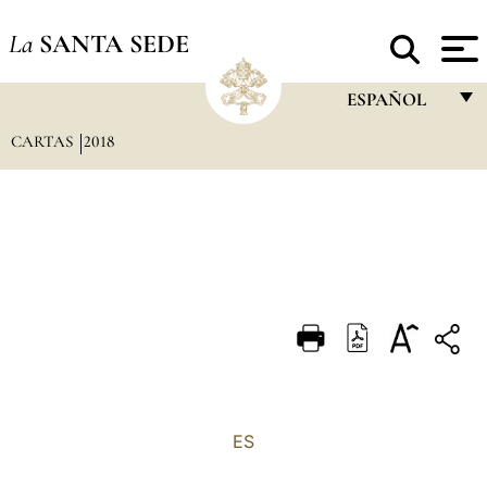
La
SANTA SEDE
ESPAÑOL
CARTAS
2018
FRANÇAIS
ENGLISH
ITALIANO
PORTUGUÊS
ESPAÑOL
DEUTSCH
POLSKI
العربيّة
ES
中文