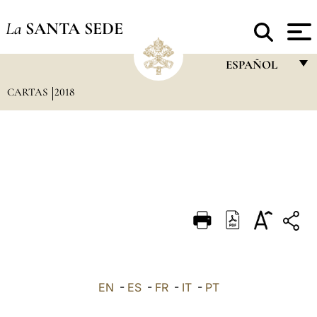
La
SANTA SEDE
ESPAÑOL
CARTAS
2018
FRANÇAIS
ENGLISH
ITALIANO
PORTUGUÊS
ESPAÑOL
DEUTSCH
POLSKI
العربيّة
EN
-
ES
-
FR
-
IT
-
PT
中文