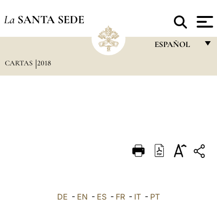
La
SANTA SEDE
ESPAÑOL
CARTAS
2018
FRANÇAIS
ENGLISH
ITALIANO
PORTUGUÊS
ESPAÑOL
DEUTSCH
POLSKI
العربيّة
DE
-
EN
-
ES
-
FR
-
IT
-
PT
中文