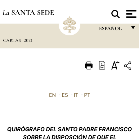
La
SANTA SEDE
ESPAÑOL
CARTAS
2021
FRANÇAIS
ENGLISH
ITALIANO
PORTUGUÊS
ESPAÑOL
EN
-
ES
-
IT
-
PT
DEUTSCH
POLSKI
العربيّة
QUIRÓGRAFO DEL SANTO PADRE FRANCISCO
SOBRE LA DISPOSCIÓN DE QUE EL
中文