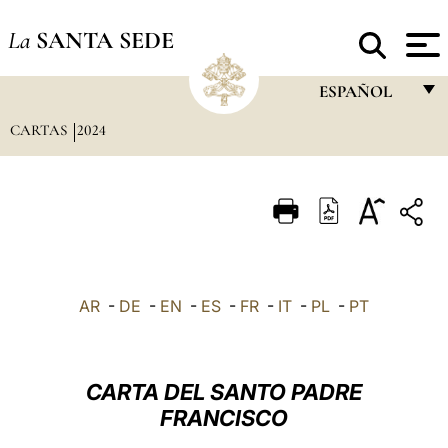
La
SANTA SEDE
ESPAÑOL
CARTAS
2024
FRANÇAIS
ENGLISH
ITALIANO
PORTUGUÊS
ESPAÑOL
AR
-
DE
-
EN
-
ES
-
FR
-
IT
-
PL
-
PT
DEUTSCH
POLSKI
CARTA DEL SANTO PADRE
العربيّة
FRANCISCO
中文