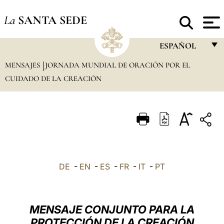
La
SANTA SEDE
ESPAÑOL
MENSAJES
JORNADA MUNDIAL DE ORACIÓN POR EL
FRANÇAIS
CUIDADO DE LA CREACIÓN
ENGLISH
ITALIANO
PORTUGUÊS
ESPAÑOL
DEUTSCH
DE
-
EN
-
ES
-
FR
-
IT
-
PT
POLSKI
العربيّة
MENSAJE CONJUNTO PARA LA
PROTECCIÓN DE LA CREACIÓN
中文