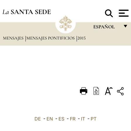
La
SANTA SEDE
ESPAÑOL
MENSAJES
MENSAJES PONTIFICIOS
2015
FRANÇAIS
ENGLISH
ITALIANO
PORTUGUÊS
ESPAÑOL
DEUTSCH
POLSKI
العربيّة
DE
-
EN
-
ES
-
FR
-
IT
-
PT
中文