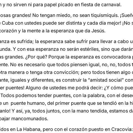
n y no sirven ni para papel picado en fiesta de carnaval.
osas grandes! No tengan miedo, no sean tiquismiquis. ¡Sue
e Cuba con ustedes puede ser distinta y cada día mejor! ¡No 
 corazón y la mente a la esperanza que da Jesús.
nza es sufrida; la esperanza sabe sufrir para llevar a cabo
cunda. Y con esa esperanza no serán estériles, sino que dará
osas grandes. ¿Por qué? Porque la esperanza es convocadora p
ente. No es necesario que todos piensen igual, no, no, todos 
otra manera o tenga otra convicción; pero todos tienen algo
nte, iguales y diferentes, es construir la “amistad social” co
r puentes! Alguno de ustedes me podrá decir: ¿Y cómo pued
o? Todos podemos tender puentes, con la palabra, con el dese
de un puente humano, del primer puente que se tendió en la hi
anlo! Y así, ya, todos juntos, con la mano tendida, estamos 
abajar mancomunados.
os en La Habana, pero con el corazón puesto en Cracovia: 