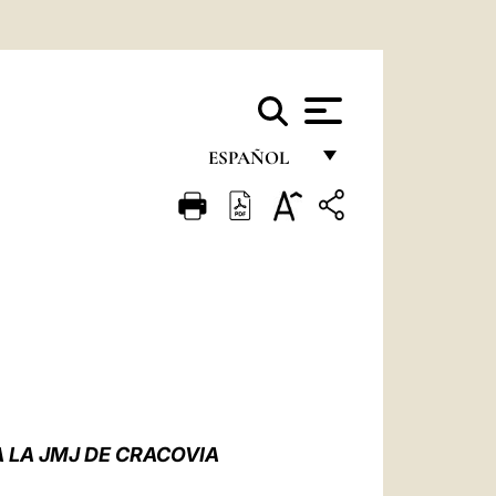
ESPAÑOL
FRANÇAIS
ENGLISH
ITALIANO
PORTUGUÊS
ESPAÑOL
DEUTSCH
 LA JMJ DE CRACOVIA
POLSKI