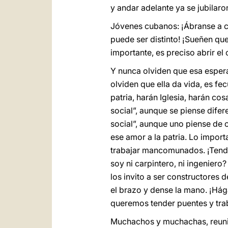
y andar adelante ya se jubilaro
Jóvenes cubanos: ¡Ábranse a c
puede ser distinto! ¡Sueñen qu
importante, es preciso abrir el
Y nunca olviden que esa espera
olviden que ella da vida, es fe
patria, harán Iglesia, harán c
social”, aunque se piense difer
social”, aunque uno piense de 
ese amor a la patria. Lo importa
trabajar mancomunados. ¡Tende
soy ni carpintero, ni ingenier
los invito a ser constructores 
el brazo y dense la mano. ¡Hág
queremos tender puentes y tr
Muchachos y muchachas, reunid