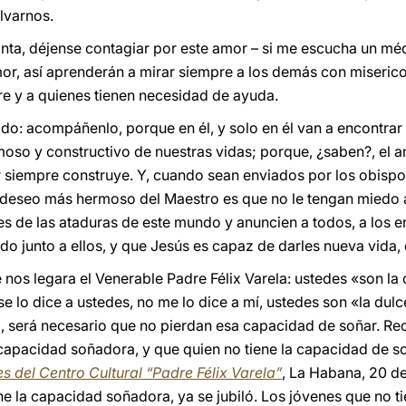
lvarnos.
nta, déjense contagiar por este amor – si me escucha un méd
r, así aprenderán a mirar siempre a los demás con miserico
fre y a quienes tienen necesidad de ayuda.
o: acompáñenlo, porque en él, y solo en él van a encontrar l
oso y constructivo de nuestras vidas; porque, ¿saben?, el a
r siempre construye. Y, cuando sean enviados por los obisp
 deseo más hermoso del Maestro es que no le tengan miedo a
s de las ataduras de este mundo y anuncien a todos, a los en
rando junto a ellos, y que Jesús es capaz de darles nueva vida, 
nos legara el Venerable Padre Félix Varela: ustedes «son la 
se lo dice a ustedes, no me lo dice a mí, ustedes son «la dulc
, será necesario que no pierdan esa capacidad de soñar. Re
a capacidad soñadora, y que quien no tiene la capacidad de s
s del Centro Cultural “Padre Félix Varela”
, La Habana, 20 d
ene la capacidad soñadora, ya se jubiló. Los jóvenes que no 