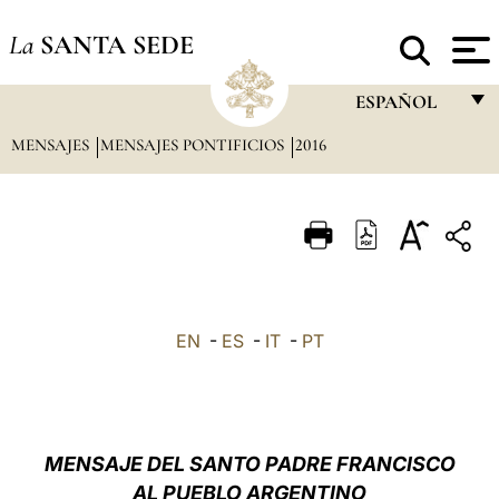
La
SANTA SEDE
ESPAÑOL
MENSAJES
MENSAJES PONTIFICIOS
2016
FRANÇAIS
ENGLISH
ITALIANO
PORTUGUÊS
ESPAÑOL
EN
-
ES
-
IT
-
PT
DEUTSCH
POLSKI
العربيّة
MENSAJE DEL SANTO PADRE FRANCISCO
AL PUEBLO ARGENTINO
中文