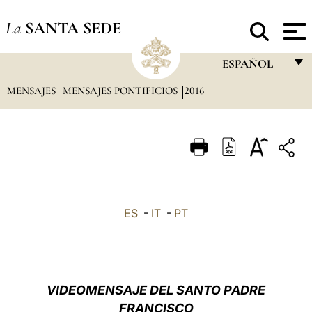
La
SANTA SEDE
ESPAÑOL
MENSAJES
MENSAJES PONTIFICIOS
2016
FRANÇAIS
ENGLISH
ITALIANO
PORTUGUÊS
ESPAÑOL
ES
-
IT
-
PT
DEUTSCH
POLSKI
العربيّة
VIDEOMENSAJE DEL SANTO PADRE
FRANCISCO
中文