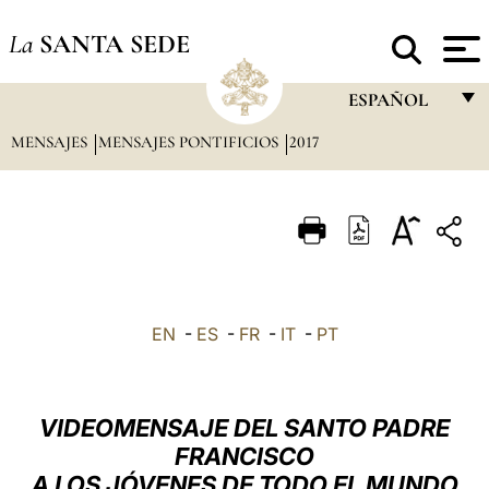
La
SANTA SEDE
ESPAÑOL
MENSAJES
MENSAJES PONTIFICIOS
2017
FRANÇAIS
ENGLISH
ITALIANO
PORTUGUÊS
ESPAÑOL
EN
-
ES
-
FR
-
IT
-
PT
DEUTSCH
POLSKI
VIDEOMENSAJE DEL SANTO PADRE
العربيّة
FRANCISCO
A LOS JÓVENES DE TODO EL MUNDO
中文