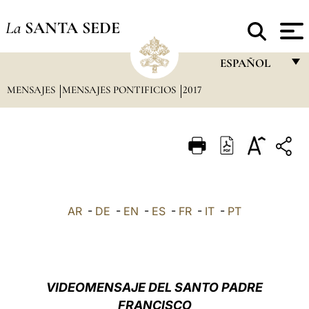
La
SANTA SEDE
ESPAÑOL
MENSAJES
MENSAJES PONTIFICIOS
2017
FRANÇAIS
ENGLISH
ITALIANO
PORTUGUÊS
ESPAÑOL
AR
-
DE
-
EN
-
ES
-
FR
-
IT
-
PT
DEUTSCH
POLSKI
العربيّة
VIDEOMENSAJE DEL SANTO PADRE
FRANCISCO
中文