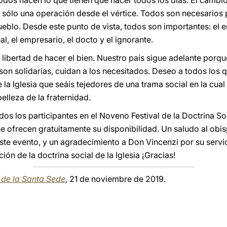
 todos hacen lo que tienen que hacer todos los días. El cam
 sólo una operación desde el vértice. Todos son necesarios pa
ueblo. Desde este punto de vista, todos son importantes: el en
al, el empresario, el docto y el ignorante.
a libertad de hacer el bien. Nuestro país sigue adelante por
on solidarias, cuidan a los necesitados. Deseo a todos los q
e la Iglesia que seáis tejedores de una trama social en la cua
elleza de la fraternidad.
os los participantes en el Noveno Festival de la Doctrina Soci
e ofrecen gratuitamente su disponibilidad. Un saludo al ob
e evento, y un agradecimiento a Don Vincenzi por su servicio
ón de la doctrina social de la Iglesia ¡Gracias!
a de la Santa Sede
, 21 de noviembre de 2019.