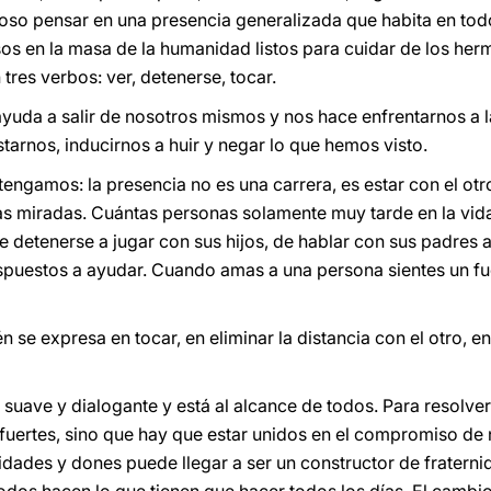
so pensar en una presencia generalizada que habita en todos
os en la masa de la humanidad listos para cuidar de los her
tres verbos: ver, detenerse, tocar.
ayuda a salir de nosotros mismos y nos hace enfrentarnos a l
rnos, inducirnos a huir y negar lo que hemos visto.
tengamos: la presencia no es una carrera, es estar con el ot
tas miradas. Cuántas personas solamente muy tarde en la vid
e detenerse a jugar con sus hijos, de hablar con sus padres 
spuestos a ayudar. Cuando amas a una persona sientes un fue
 se expresa en tocar, en eliminar la distancia con el otro, en
 suave y dialogante y está al alcance de todos. Para resolve
ertes, sino que hay que estar unidos en el compromiso de no
dades y dones puede llegar a ser un constructor de fraterni