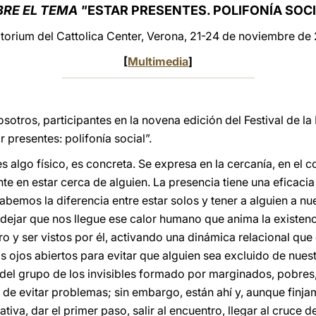
RE EL TEMA "
ESTAR PRESENTES. POLIFONÍA SOC
torium del Cattolica Center, Verona, 21-24 de noviembre de
[
Multimedia
]
otros, participantes en la novena edición del Festival de la D
 presentes: polifonía social”.
s algo físico, es concreta. Se expresa en la cercanía, en el co
 en estar cerca de alguien. La presencia tiene una eficaci
emos la diferencia entre estar solos y tener a alguien a nue
 y dejar que nos llegue ese calor humano que anima la existe
ro y ser vistos por él, activando una dinámica relacional que 
s ojos abiertos para evitar que alguien sea excluido de nues
 del grupo de los invisibles formado por marginados, pobres
de evitar problemas; sin embargo, están ahí y, aunque finjam
iativa, dar el primer paso, salir al encuentro, llegar al cruc