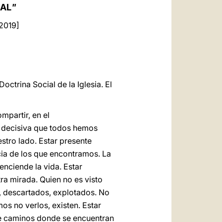
العربيّة
IAL
"
中文
 2019]
LATINE
octrina Social de la Iglesia. El
mpartir, en el
a decisiva que todos hemos
stro lado. Estar presente
ncia de los que encontramos. La
enciende la vida. Estar
tra mirada. Quien no es visto
, descartados, explotados. No
os no verlos, existen. Estar
e de caminos donde se encuentran