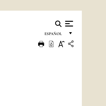
ESPAÑOL
FRANÇAIS
ENGLISH
ITALIANO
PORTUGUÊS
ESPAÑOL
DEUTSCH
POLSKI