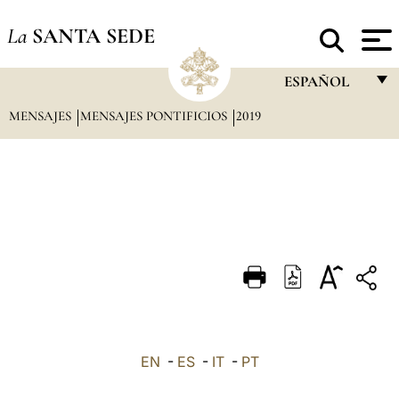
La
SANTA SEDE
ESPAÑOL
MENSAJES
MENSAJES PONTIFICIOS
2019
FRANÇAIS
ENGLISH
ITALIANO
PORTUGUÊS
ESPAÑOL
DEUTSCH
POLSKI
العربيّة
EN
-
ES
-
IT
-
PT
中文