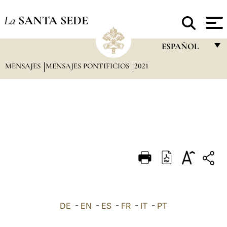
La
SANTA SEDE
ESPAÑOL
MENSAJES
MENSAJES PONTIFICIOS
2021
FRANÇAIS
ENGLISH
ITALIANO
PORTUGUÊS
ESPAÑOL
DEUTSCH
POLSKI
العربيّة
DE
-
EN
-
ES
-
FR
-
IT
-
PT
中文