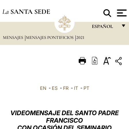
La
SANTA SEDE
ESPAÑOL
MENSAJES
MENSAJES PONTIFICIOS
2021
FRANÇAIS
ENGLISH
ITALIANO
PORTUGUÊS
ESPAÑOL
EN
-
ES
-
FR
-
IT
-
PT
DEUTSCH
POLSKI
VIDEOMENSAJE DEL SANTO PADRE
العربيّة
FRANCISCO
CON OCASIÓN DEL SEMINARIO
中文