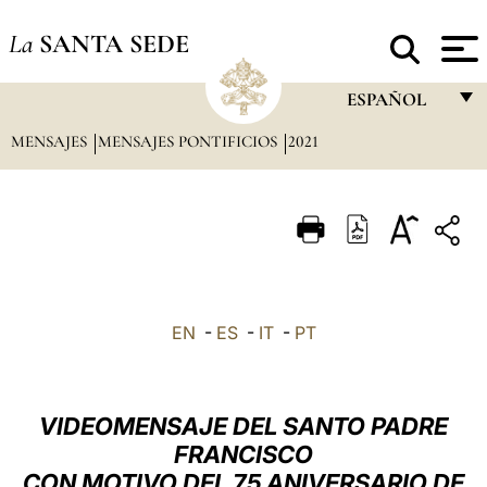
La
SANTA SEDE
ESPAÑOL
MENSAJES
MENSAJES PONTIFICIOS
2021
FRANÇAIS
ENGLISH
ITALIANO
PORTUGUÊS
ESPAÑOL
EN
-
ES
-
IT
-
PT
DEUTSCH
POLSKI
VIDEOMENSAJE DEL SANTO PADRE
العربيّة
FRANCISCO
CON MOTIVO DEL 75 ANIVERSARIO DE
中文