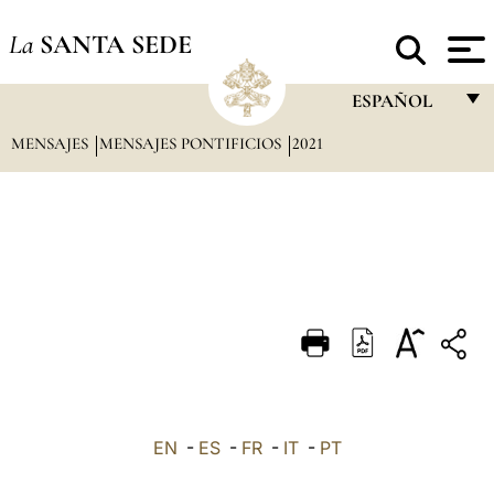
La
SANTA SEDE
ESPAÑOL
MENSAJES
MENSAJES PONTIFICIOS
2021
FRANÇAIS
ENGLISH
ITALIANO
PORTUGUÊS
ESPAÑOL
DEUTSCH
POLSKI
العربيّة
EN
-
ES
-
FR
-
IT
-
PT
中文