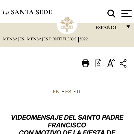
La
SANTA SEDE
ESPAÑOL
MENSAJES
MENSAJES PONTIFICIOS
2022
FRANÇAIS
ENGLISH
ITALIANO
PORTUGUÊS
ESPAÑOL
EN
-
ES
-
IT
DEUTSCH
POLSKI
VIDEOMENSAJE DEL SANTO PADRE
العربيّة
FRANCISCO
CON MOTIVO DE LA FIESTA DE
中文