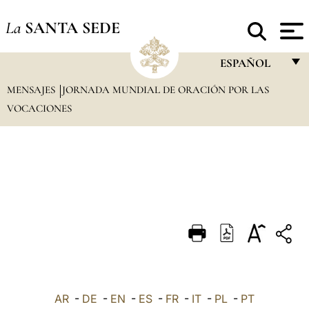
La
SANTA SEDE
ESPAÑOL
MENSAJES
JORNADA MUNDIAL DE ORACIÓN POR LAS
FRANÇAIS
VOCACIONES
ENGLISH
ITALIANO
PORTUGUÊS
ESPAÑOL
DEUTSCH
POLSKI
العربيّة
AR
-
DE
-
EN
-
ES
-
FR
-
IT
-
PL
-
PT
中文