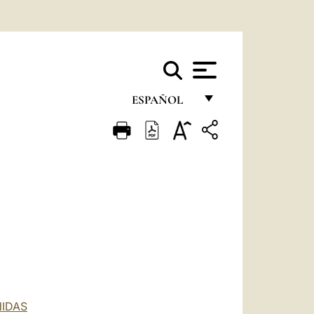
ESPAÑOL
FRANÇAIS
ENGLISH
ITALIANO
PORTUGUÊS
ESPAÑOL
DEUTSCH
POLSKI
NIDAS