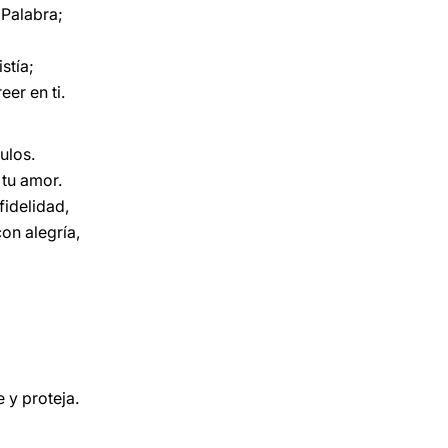
 Palabra;
a
stía;
eer en ti.
ulos.
 tu amor.
idelidad,
on alegría,
y proteja.