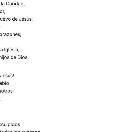
 la Caridad,
or,
uevo de Jesús,
:
orazones,
 Iglesia,
hijos de Dios.
 Jesús!
ueblo
sotros
,
sculpidos