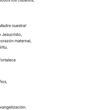
 todos los cubanos,
Madre nuestra!
 Jesucristo,
corazón maternal,
ritu.
fortalece
iños,
evangelización.