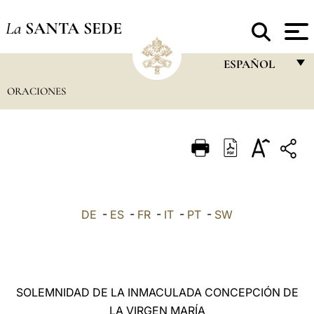
La
SANTA SEDE
ESPAÑOL
ORACIONES
FRANÇAIS
ENGLISH
ITALIANO
PORTUGUÊS
ESPAÑOL
DE
-
ES
-
FR
-
IT
-
PT
-
SW
DEUTSCH
POLSKI
العربيّة
SOLEMNIDAD DE LA INMACULADA CONCEPCIÓN DE
LA VIRGEN MARÍA
中文