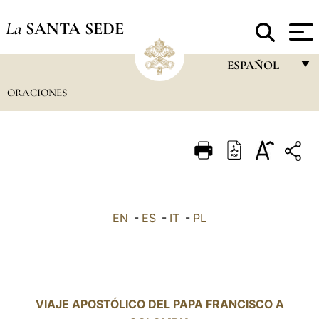
La
SANTA SEDE
ESPAÑOL
ORACIONES
FRANÇAIS
ENGLISH
ITALIANO
PORTUGUÊS
ESPAÑOL
EN
-
ES
-
IT
-
PL
DEUTSCH
POLSKI
العربيّة
VIAJE APOSTÓLICO DEL PAPA FRANCISCO A
中文