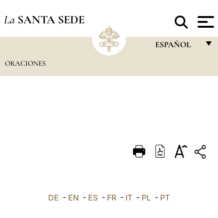
La
SANTA SEDE
ESPAÑOL
ORACIONES
FRANÇAIS
ENGLISH
ITALIANO
PORTUGUÊS
ESPAÑOL
DEUTSCH
POLSKI
العربيّة
DE
-
EN
-
ES
-
FR
-
IT
-
PL
-
PT
中文