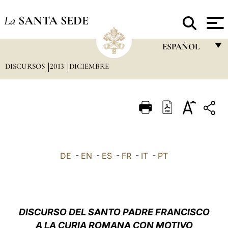
La
SANTA SEDE
ESPAÑOL
DISCURSOS
2013
DICIEMBRE
FRANÇAIS
ENGLISH
ITALIANO
PORTUGUÊS
ESPAÑOL
DE
-
EN
-
ES
-
FR
-
IT
-
PT
DEUTSCH
POLSKI
العربيّة
DISCURSO DEL SANTO PADRE FRANCISCO
A LA CURIA ROMANA CON MOTIVO
中文